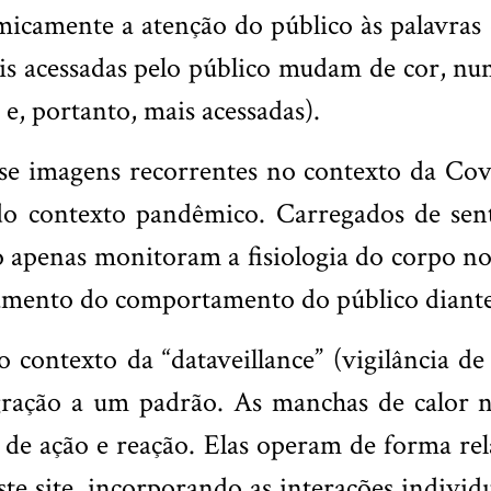
micamente a atenção do público às palavra
is acessadas pelo público mudam de cor, num
 e, portanto, mais acessadas).
se imagens recorrentes no contexto da Cov
 contexto pandêmico. Carregados de senti
ão apenas monitoram a fisiologia do corpo 
mento do comportamento do público diante 
contexto da “dataveillance” (vigilância d
gração a um padrão. As manchas de calor nã
 de ação e reação. Elas operam de forma rel
te site, incorporando as interações individ